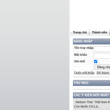
Trang chủ
Thành viên
ĐĂNG NHẬP
Tên truy nhập
Mật khẩu
Ghi nhớ
Quên mật khẩu
ĐK thành 
THƯ MỤC
CÁC Ý KIẾN MỚI NHẤT
Netizen Thái: "Việt Nam 
Còn Muốn Chỉ Là...