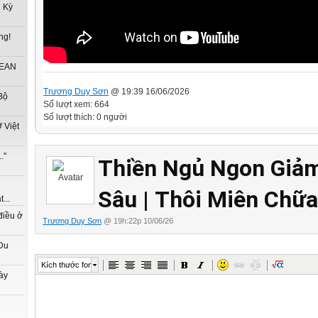
u Kỳ
ng!
SEAN
Trương Duy Sơn
@ 19:39 16/06/2026
Bộ
Số lượt xem: 664
Số lượt thích: 0 người
 Việt
."
Thiền Ngủ Ngon Giảm
Sâu | Thôi Miên Chữ
...
điều ở
Trương Duy Sơn
@ 19h:22p 10/06/26
Tâm Trí
Website được thừa kế 
Du
Kích thước font
ày