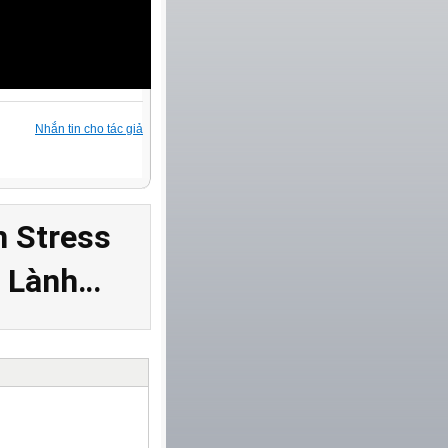
Nhắn tin cho tác giả
 Stress
a Lành
từ
Violet.vn
, người quản trị:
Trương Duy Sơn