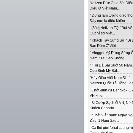
Netizen Đức Chia Sẻ: Điề
Diệu Ở Việt Nam...
" Đừng lầm tưởng giao thô
Đây mới là điều khiến...
[Sốc] Netizen TQ: "Rút A
Cup vì sợ Việt...
" Khách Tây Sững Sờ: "Đi 
Ban Đêm Ở Việt...
" Vlogger Mỹ Đứng Sững Ở
Nam: "Tại Sao Không...
" "Tôi Đã Sai Suốt 50 Năm..
Cựu Binh Mỹ Bật...
"Hãy Giấu Việt Nam Đi..."
Netizen Quốc Tế Đồng Loạt
Chốt định cư Bangkok, 1 
VN khiến...
Bị Cướp Sạch Ở VN, Nữ 
Khách Canada...
''Ghét Việt Nam'' Ngay Ng
Đầu, 1 Năm Sau...
Cả thế giới 'phát cuồng' vì