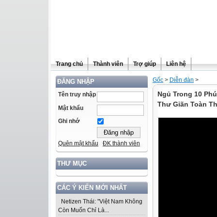
Trang chủ
Thành viên
Trợ giúp
Liên hệ
Gốc
>
Diễn đàn
>
ĐĂNG NHẬP
Ngủ Trong 10 Phú
Tên truy nhập
Thư Giãn Toàn T
Mật khẩu
Ghi nhớ
Quên mật khẩu
ĐK thành viên
THƯ MỤC
CÁC Ý KIẾN MỚI NHẤT
Netizen Thái: "Việt Nam Không
Còn Muốn Chỉ Là...