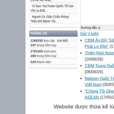
Come My Way...
Vì Sao YouTuber Quốc Tế Gọi
VN Là Đất...
Người Úc Gây Chấn Động:
"Nếu Đổ Bệnh Tôi...
Đường dẫn
:
p
Gửi ý kiến
THỐNG KÊ
CĐM Ấn Độ "Sốc
1266292
truy cập (
chi tiết
)
247
trong hôm nay
Phải Lo Rồi!"
(1
2791405
lượt xem
Thiền Ngủ Ngon
288
trong hôm nay
(16/06/26)
529
thành viên
CĐM Trung Quố
(06/06/26)
Netizen Quốc 
Việt Nam
(30/05
“Chúng Tôi Ghen
ASEAN
(17/05/
Website được thừa kế t