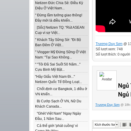
Netizen Đức Chia Sẻ: Điều Kỳ
Diệu Ở Việt Nam...
" Đừng lầm tưởng giao thông!
Đây mới là điều khiến...
[Sốc] Netizen TQ: "Rút ASEAN
Cup vì sợ Việt...
" Khách Tây Sững Sờ: "Đi Bộ
Trương Duy Sơn
@ 13
Ban Đêm Ở Việt...
Số lượt xem: 748
" Vlogger Mỹ Đứng Sững Ở Việt
Số lượt thích: 0 người
Nam: "Tại Sao Không...
" "Tôi Đã Sai Suốt 50 Năm..."
Cựu Binh Mỹ Bật...
"Hãy Giấu Việt Nam Đi..."
Netizen Quốc Tế Đồng Loạt...
Ngủ 
Chốt định cư Bangkok, 1 điều ở
Ngủ 
VN khiến...
Bị Cướp Sạch Ở VN, Nữ Du
Trương Duy Sơn
@ 18h:
Khách Canada...
''Ghét Việt Nam'' Ngay Ngày
Đầu, 1 Năm Sau...
Kích thước font
Cả thế giới 'phát cuồng' vì